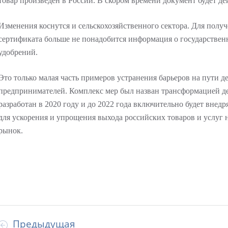
товар произведен в России. В скором времени документ будет дей
Изменения коснутся и сельскохозяйственного сектора. Для полу
сертификата больше не понадобится информация о государствен
удобрений.
Это только малая часть примеров устранения барьеров на пути д
предпринимателей. Комплекс мер был назван трансформацией д
разработан в 2020 году и до 2022 года включительно будет внедря
для ускорения и упрощения выхода российских товаров и услуг
рынок.
Предыдущая