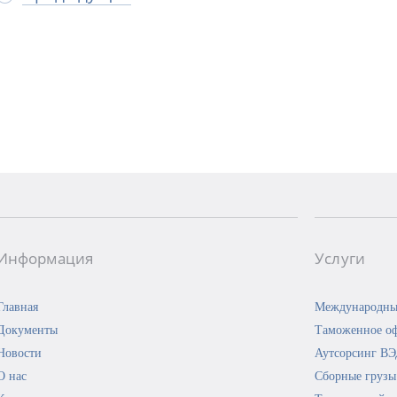
Информация
Услуги
Главная
Международны
Документы
Таможенное о
Новости
Аутсорсинг В
О нас
Сборные грузы