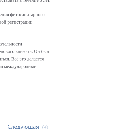
ствовать в течение 3 лет.
чения фитосанитарного
ной регистрации
еятельности
елового климата. Он был
ться. Всё это делается
 на международный
Следующая