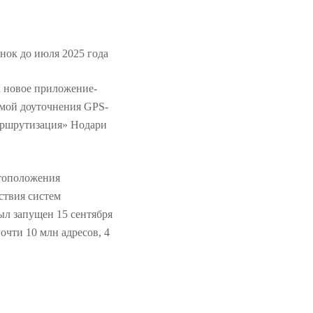
ок до июля 2025 года
 новое приложение-
емой доуточнения GPS-
аршрутизация» Нодари
стоположения
ствия систем
л запущен 15 сентября
очти 10 млн адресов, 4