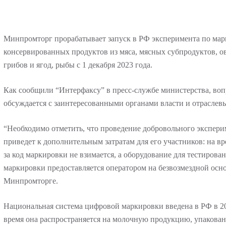
Минпромторг прорабатывает запуск в РФ эксперимента по мар
консервированных продуктов из мяса, мясных субпродуктов, о
грибов и ягод, рыбы с 1 декабря 2023 года.
Как сообщили “Интерфаксу” в пресс-службе министерства, воп
обсуждается с заинтересованными органами власти и отраслев
“Необходимо отметить, что проведение добровольного эксперим
приведет к дополнительным затратам для его участников: на в
за код маркировки не взимается, а оборудование для тестирова
маркировки предоставляется оператором на безвозмездной осно
Минпромторге.
Национальная система цифровой маркировки введена в РФ в 20
время она распространяется на молочную продукцию, упакованн