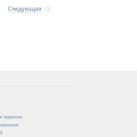
Следующая
е перевозки
формление
ЭД