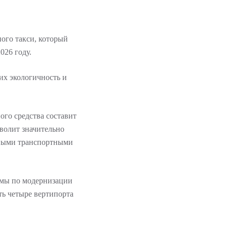
ого такси, который
026 году.
 их экологичность и
ого средства составит
зволит значительно
мными транспортными
ммы по модернизации
ь четыре вертипорта