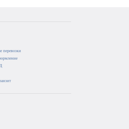
е перевозки
формление
ЭД
ранзит