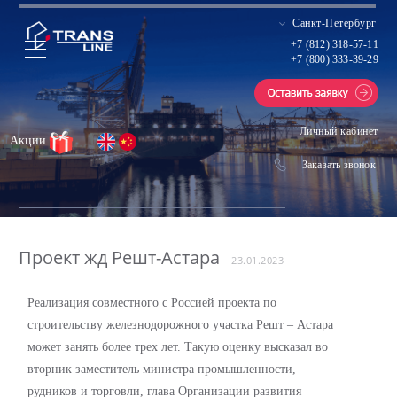
Санкт-Петербург
+7 (812) 318-57-11
+7 (800) 333-39-29
Личный кабинет
Акции
Заказать звонок
Проект жд Решт-Астара
23.01.2023
Реализация совместного с Россией проекта по
строительству железнодорожного участка Решт – Астара
может занять более трех лет. Такую оценку высказал во
вторник заместитель министра промышленности,
рудников и торговли, глава Организации развития