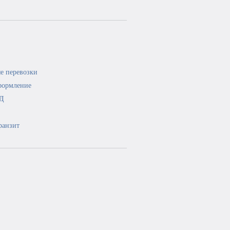
е перевозки
формление
ЭД
ранзит