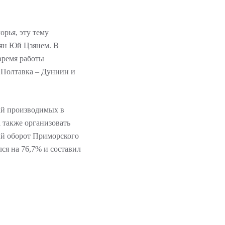
рья, эту тему
ян Юй Цзянем. В
время работы
 Полтавка – Дуннин и
тай производимых в
 также организовать
ый оборот Приморского
ся на 76,7% и составил