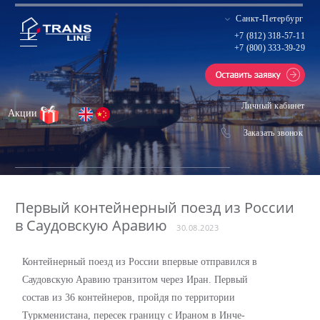
Санкт-Петербург
+7 (812) 318-57-11
+7 (800) 333-39-29
Личный кабинет
Акции
Заказать звонок
Первый контейнерный поезд из России
в Саудовскую Аравию
30.08.2023
Контейнерный поезд из России впервые отправился в
Саудовскую Аравию транзитом через Иран.
Первый
состав из 36 контейнеров, пройдя по территории
Туркменистана, пересек границу с Ираном в Инче-