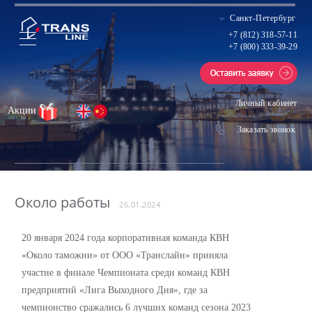
Санкт-Петербург
+7 (812) 318-57-11
+7 (800) 333-39-29
Личный кабинет
Акции
Заказать звонок
Около работы
26.01.2024
20 января 2024 года корпоративная команда КВН
«Около таможни» от ООО «Транслайн» приняла
участие в финале Чемпионата среди команд КВН
предприятий «Лига Выходного Дня», где за
чемпионство сражались 6 лучших команд сезона 2023