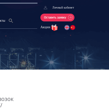
Личный кабинет
кты
Акции
возок
/