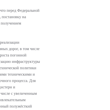
что перед Федеральной
, постановку на
с получением
 реализации
ных дорог, в том числе
 роста погонной
изацию инфраструктуры
технической политики
ими техническими и
очного процесса. Для
цистерн и
 числе с увеличенным
ривлекательным
онный полужёсткий