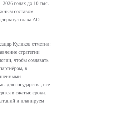
2026 годах до 10 тыс.
ижным составом
дчеркнул глава АО
сандр Куликов отметил:
авление стратегии
огии, чтобы создавать
артнёром, в
учшенными
ы для государства, все
ятся в сжатые сроки.
пытаний и планируем