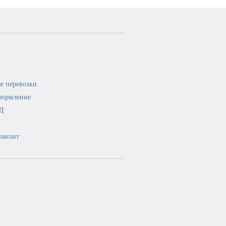
е перевозки
формление
ЭД
ранзит