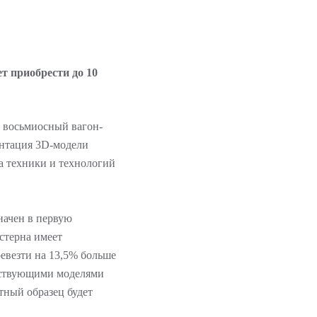
т приобрести до 10
 восьмиосный вагон-
ентация 3D-модели
а техники и технологий
начен в первую
стерна имеет
ревезти на 13,5% больше
ществующими моделями
тный образец будет