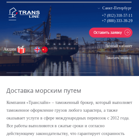
Санкт-Петербург
+7 (812) 318-57-11
+7 (800) 333-39-29
Личный кабинет
Акции
Заказать звонок
Доставка морским путем
Компания «Транслайн» – таможенный брокер, который выполняет
таможенное оформление грузов любого характера, а также
оказывает услуги в сфере международных перевозок с 2012 года.
Все работы выполняются в сжатые сроки и согласно
действующему законодательству, что гарантирует сохранность