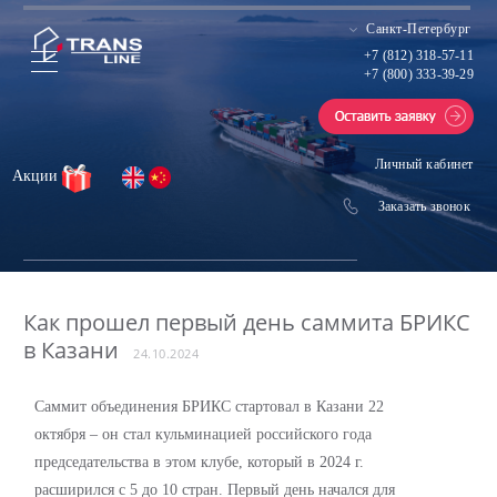
Санкт-Петербург
+7 (812) 318-57-11
+7 (800) 333-39-29
Личный кабинет
Акции
Заказать звонок
Как прошел первый день саммита БРИКС
в Казани
24.10.2024
Саммит объединения БРИКС стартовал в Казани 22
октября – он стал кульминацией российского года
председательства в этом клубе, который в 2024 г.
расширился с 5 до 10 стран. Первый день начался для