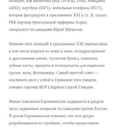
позиции, как косметика (код ТН ВЭД 3304), чемоданы
(4202), ноутбуки (8471), мобильные телефоны (8517),
которые фигурируют в приложении XXI к ст. 3i, сказал
РБК партнер брюссельской юрфирмы Acquis,
специалист по санкциям Юрий Шумилов.
Помимо этих позиций в приложении XXI перечислены
в том числе изделия из кожи и меха, полудрагоценные
и драгоценные камни, туалетная бумага, шампуни,
зубные пасты, прицепы и полуприцепы для перевозки
грузов, яхты, фотокамеры. Самый простой совет —
исключить ввоз с собой в Германию этих товаров,
говорил партнер BGP Litigation Сергей Гландин.
Новые пояснения Еврокомиссии содержатся в разделе
часто задаваемых вопросов по санкциям против России.
В целом Еврокомиссия отмечает, что этот раздел
разрабатывается ее службами, «чтобы предоставить