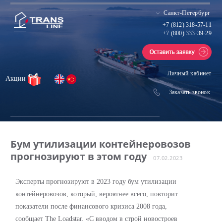
Санкт-Петербург
+7 (812) 318-57-11
+7 (800) 333-39-29
Личный кабинет
Акции
Заказать звонок
Бум утилизации контейнеровозов
прогнозируют в этом году
07.02.2023
Эксперты прогнозируют в 2023 году бум утилизации
контейнеровозов, который, вероятнее всего, повторит
показатели после финансового кризиса 2008 года,
сообщает The Loadstar. «С вводом в строй новостроев