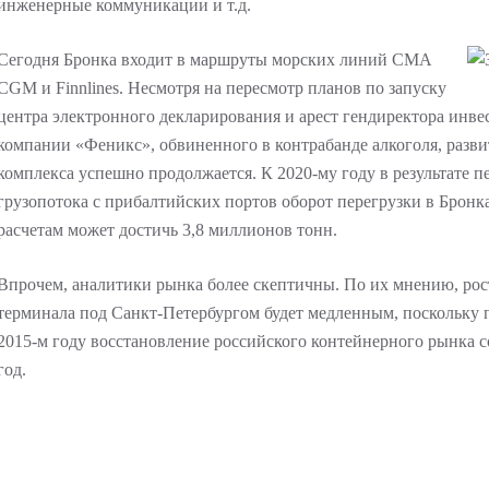
инженерные коммуникации и т.д.
Сегодня Бронка входит в маршруты морских линий CMA
CGM и Finnlines. Несмотря на пересмотр планов по запуску
центра электронного декларирования и арест гендиректора инв
компании «Феникс», обвиненного в контрабанде алкоголя, разви
комплекса успешно продолжается. К 2020-му году в результате п
грузопотока с прибалтийских портов оборот перегрузки в Бронк
расчетам может достичь 3,8 миллионов тонн.
Впрочем, аналитики рынка более скептичны. По их мнению, рос
терминала под Санкт-Петербургом будет медленным, поскольку 
2015-м году восстановление российского контейнерного рынка с
год.