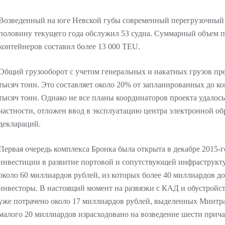
Возведенный на юге Невской губы современный перегрузочный 
половину текущего года обслужил 53 судна. Суммарный объем 
контейнеров составил более 13 000 TEU.
Общий грузооборот с учетом генеральных и накатных грузов пр
тысяч тонн. Это составляет около 20% от запланированных до ко
тысяч тонн. Однако не все планы координаторов проекта удалось
частности, отложен ввод в эксплуатацию центра электронной о
деклараций.
Первая очередь комплекса Бронка была открыта в декабре 2015-го
инвестиции в развитие портовой и сопутствующей инфраструкту
около 60 миллиардов рублей, из которых более 40 миллиардов 
инвесторы. В настоящий момент на развязки с КАД и обустройст
уже потрачено около 17 миллиардов рублей, выделенных Минтр
малого 20 миллиардов израсходовано на возведение шести прича