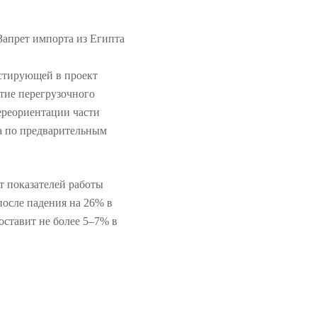
естирующей в проект
тие перегрузочного
ереориентации части
а по предварительным
т показателей работы
после падения на 26% в
оставит не более 5–7% в