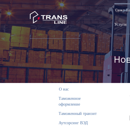
Санкт-Пе
Услуги
Нов
О нас
Таможенное
оформление
Таможенный транзит
Аутсорсинг ВЭД